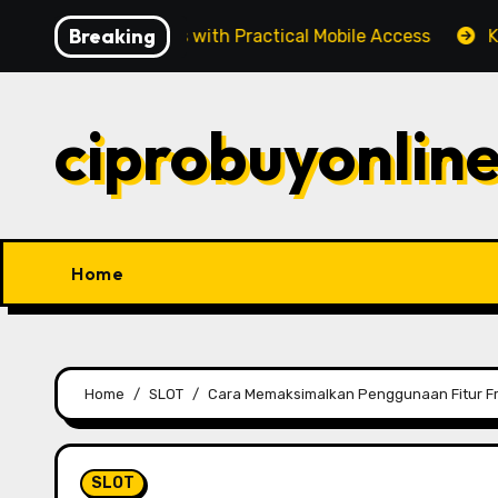
Skip
Breaking
Slot Services with Practical Mobile Access
Keuntungan 
to
content
ciprobuyonlin
Home
Home
SLOT
Cara Memaksimalkan Penggunaan Fitur Fr
SLOT