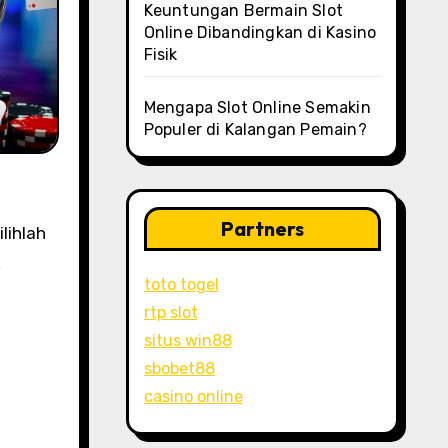
Keuntungan Bermain Slot
Online Dibandingkan di Kasino
Fisik
Mengapa Slot Online Semakin
Populer di Kalangan Pemain?
Partners
k
toto togel
rtp slot
situs win88
sbobet88
casino online