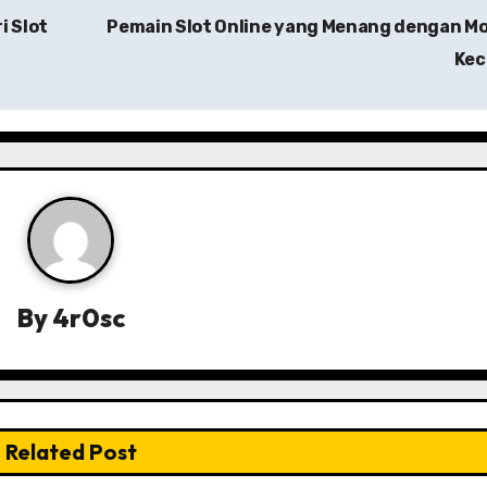
 Slot
Pemain Slot Online yang Menang dengan M
Kec
By
4r0sc
Related Post