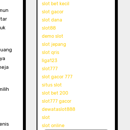
slot bet kecil
slot gacor
tar
slot dana
tuk
slot88
demo slot
slot jepang
n uang
slot qris
nya
liga123
meja
slot777
slot gacor 777
situs slot
ilih
slot bet 200
slot777 gacor
dewataslot888
slot
slot online