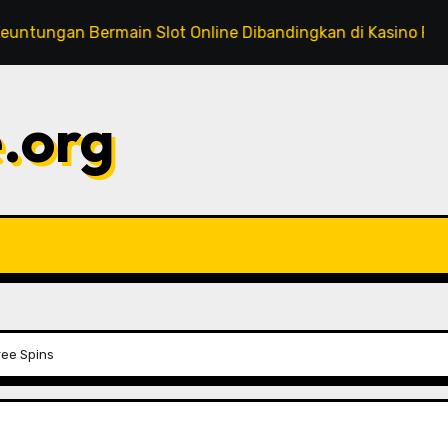
Bermain Slot Online Dibandingkan di Kasino Fisik
Me
e.org
ee Spins