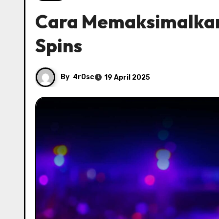
Cara Memaksimalkan
Spins
By
4r0sc
19 April 2025