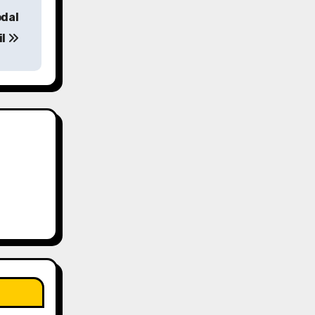
odal
il