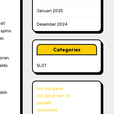
Januari 2025
Desember 2024
 spins
ih
Categories
oran.
aldo
SLOT
link slot gacor
ebih
slot gacor hari ini
paris88
amazon4d