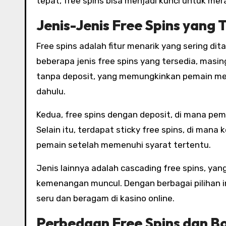
tepat, free spins bisa menjadi kunci untuk 
Jenis-Jenis Free Spins yang T
Free spins adalah fitur menarik yang sering ditawarkan oleh kasino online untuk menarik pemain. Terdapat
beberapa jenis free spins yang tersedia, masi
tanpa deposit, yang memungkinkan pemain me
dahulu.
Kedua, free spins dengan deposit, di mana pe
Selain itu, terdapat sticky free spins, di man
pemain setelah memenuhi syarat tertentu.
Jenis lainnya adalah cascading free spins, y
kemenangan muncul. Dengan berbagai pilihan i
seru dan beragam di kasino online.
Perbedaan Free Spins dan B