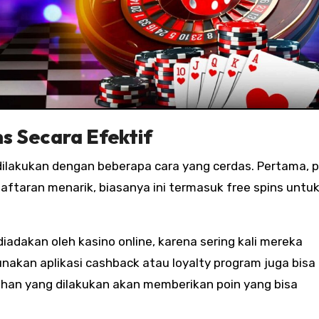
s Secara Efektif
ftaran menarik, biasanya ini termasuk free spins untu
iadakan oleh kasino online, karena sering kali mereka
nakan aplikasi cashback atau loyalty program juga bisa
ruhan yang dilakukan akan memberikan poin yang bisa