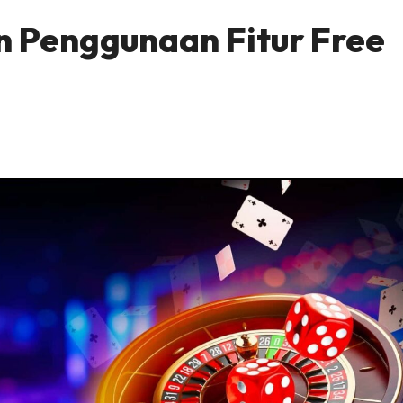
 Penggunaan Fitur Free