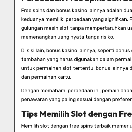
Free spins dan bonus kasino lainnya adalah dua jenis insentif yang populer di dunia perjudian online, namun
keduanya memiliki perbedaan yang signifikan
gulungan mesin slot tanpa mempertaruhkan u
memenangkan uang nyata tanpa risiko.
Di sisi lain, bonus kasino lainnya, seperti bo
tambahan yang harus digunakan dalam permaina
untuk permainan slot tertentu, bonus lainnya 
dan permainan kartu.
Dengan memahami perbedaan ini, pemain dap
penawaran yang paling sesuai dengan preferen
Tips Memilih Slot dengan Fre
Memilih slot dengan free spins terbaik memerlukan beberapa pertimbangan penting. Pertama, periksa jenis