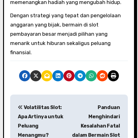
memenangkan hadiah yang mengubah hidup.
Dengan strategi yang tepat dan pengelolaan
anggaran yang bijak, bermain di slot
pembayaran besar menjadi pilihan yang
menarik untuk hiburan sekaligus peluang
finansial.
N
Volatilitas Slot:
Panduan
a
Apa Artinya untuk
Menghindari
v
Peluang
Kesalahan Fatal
Menangmu?
dalam Bermain Slot