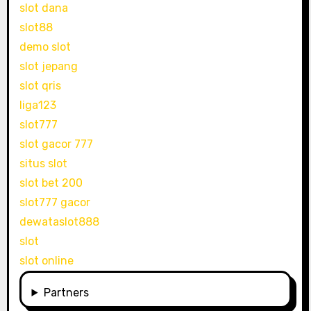
slot dana
slot88
demo slot
slot jepang
slot qris
liga123
slot777
slot gacor 777
situs slot
slot bet 200
slot777 gacor
dewataslot888
slot
slot online
Partners