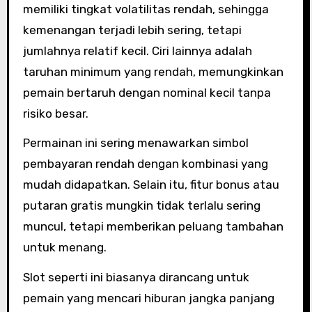
memiliki tingkat volatilitas rendah, sehingga
kemenangan terjadi lebih sering, tetapi
jumlahnya relatif kecil. Ciri lainnya adalah
taruhan minimum yang rendah, memungkinkan
pemain bertaruh dengan nominal kecil tanpa
risiko besar.
Permainan ini sering menawarkan simbol
pembayaran rendah dengan kombinasi yang
mudah didapatkan. Selain itu, fitur bonus atau
putaran gratis mungkin tidak terlalu sering
muncul, tetapi memberikan peluang tambahan
untuk menang.
Slot seperti ini biasanya dirancang untuk
pemain yang mencari hiburan jangka panjang