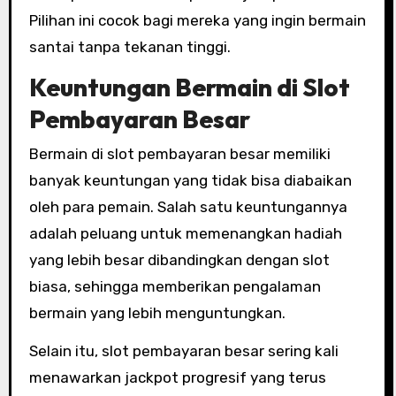
Pilihan ini cocok bagi mereka yang ingin bermain
santai tanpa tekanan tinggi.
Keuntungan Bermain di Slot
Pembayaran Besar
Bermain di slot pembayaran besar memiliki
banyak keuntungan yang tidak bisa diabaikan
oleh para pemain. Salah satu keuntungannya
adalah peluang untuk memenangkan hadiah
yang lebih besar dibandingkan dengan slot
biasa, sehingga memberikan pengalaman
bermain yang lebih menguntungkan.
Selain itu, slot pembayaran besar sering kali
menawarkan jackpot progresif yang terus